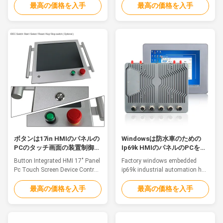
HMI Touch Panel for use in
System Feature HMI Touch
最高の価格を入手
最高の価格を入手
harsh industrial environments
Panel for use in harsh industrial
The display is IP65 protected
environments The display is
and ideally suited for use in
IP65 protected and ideally suited
harsh industrial environments.
for use in harsh industrial
The design of the touch area
environments. The design of
and button field is designed ...
the touch area and button field
is ...
ボタンは17in HMIのパネルの
Windowsは防水車のための
PCのタッチ画面の装置制御文
Ip69k HMIのパネルのPCを埋
字OEM ODMを統合した
め込んだ
Button Integrated HMI 17" Panel
Factory windows embedded
Pc Touch Screen Device Control
ip69k industrial automation hmi
OEM ODMFeatureHMI Touch
touch panel pc for car use
Panel for use in harsh industrial
Features The waterproof
最高の価格を入手
最高の価格を入手
environmentsThe display is
computers are a great solution
IP65 protected and ideally suited
for food and beverage
for use in harsh industrial
processing, agriculture and