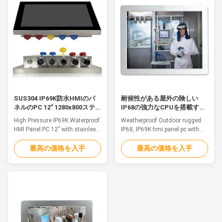
environments. The design of
automation control where the
the touch area and button field
computers are in constant
is designed to avoid ...
threat of water splash from all
directions to even water ...
SUS304 IP69K防水HMIのパ
耐候性がある屋外の険しい
ネルのPC 12" 1280x800ステ
IP68の強力なCPUを搭載する
ンレス鋼のパネルのPC
IP69KのhmiのパネルのPC
High Pressure IP69K Waterproof
Weatherproof Outdoor rugged
HMI Panel PC 12" with stainless
IP68, IP69K hmi panel pc with
steel 304 Feature The inox PC is
powerful cpuFeatureThe
particularly suitable for
waterproof computers are a
最高の価格を入手
最高の価格を入手
applications in food & beverage,
great solution for food and
chemical and pharmaceutical
beverage processing, agriculture
markets. The stainless-steel
and automation control where
chassis and a true flat frontal
the computers are in constant
with Multitouch Projected
threat of water splash from all
Capacitive touchscreen, assure
directions to even water
...
immersion. 1.15...