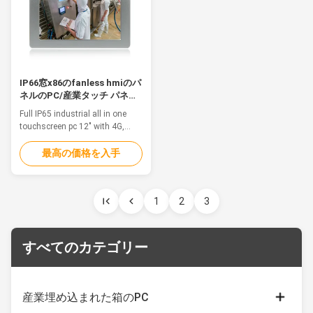
IP66窓x86のfanless hmiのパ
ネルのPC/産業タッチ パネル
のPC
Full IP65 industrial all in one
touchscreen pc 12" with 4G,
WIFI, BluetoothFeaturesThis is
a Aluminum Alloy IP68
最高の価格を入手
waterproof PC, fanless, strong
and tightly-sealed to sustain
punishing temperatures, harsh
1
2
3
impacts and intense equipment
washdowns. 1. 12" TFT LED
with 5 wire resistive touch 2.
Intel ...
すべてのカテゴリー
産業埋め込まれた箱のPC