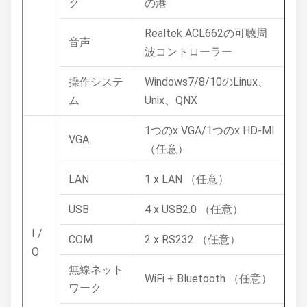
ク
の港
Realtek ACL662の可聴周
音声
波コントローラー
操作システ
Windows7/8/10のLinux、
ム
Unix、QNX
1つのx VGA/1つのx HD-MI
VGA
（任意）
LAN
1 x LAN （任意）
USB
4 x USB2.0 （任意）
I /
COM
2 x RS232 （任意）
O
無線ネット
WiFi + Bluetooth （任意）
ワーク