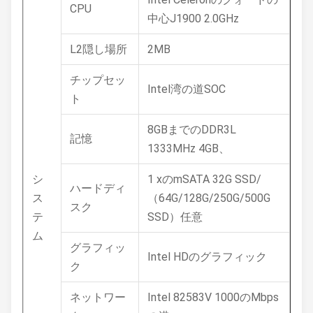
CPU
中心J1900 2.0GHz
L2隠し場所
2MB
チップセッ
Intel湾の道SOC
ト
8GBまでのDDR3L
記憶
1333MHz 4GB、
シ
1 xのmSATA 32G SSD/
ハードディ
ス
（64G/128G/250G/500G
スク
テ
SSD）任意
ム
グラフィッ
Intel HDのグラフィック
ク
ネットワー
Intel 82583V 1000のMbps