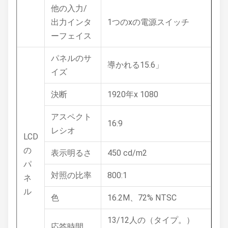
他の入力/
出力インタ
1つのxの電源スイッチ
ーフェイス
パネルのサ
導かれる15.6」
イズ
決断
1920年x 1080
アスペクト
16:9
レシオ
LCD
の
表示明るさ
450 cd/m2
パ
対照の比率
800:1
ネ
ル
色
16.2M、72% NTSC
13/12人の（タイプ。）
応答時間