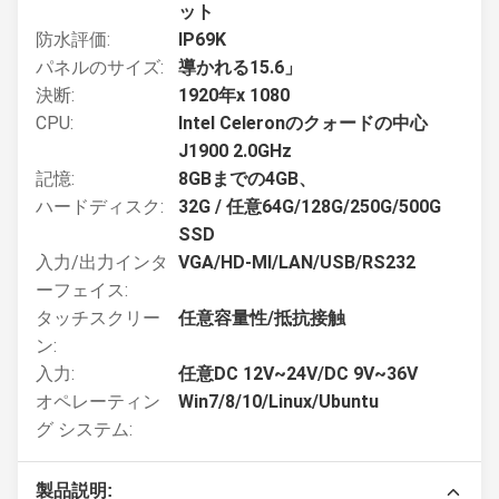
ット
防水評価:
IP69K
パネルのサイズ:
導かれる15.6」
決断:
1920年x 1080
CPU:
Intel Celeronのクォードの中心
J1900 2.0GHz
記憶:
8GBまでの4GB、
ハードディスク:
32G / 任意64G/128G/250G/500G
SSD
入力/出力インタ
VGA/HD-MI/LAN/USB/RS232
ーフェイス:
タッチスクリー
任意容量性/抵抗接触
ン:
入力:
任意DC 12V~24V/DC 9V~36V
オペレーティン
Win7/8/10/Linux/Ubuntu
グ システム:
製品説明: