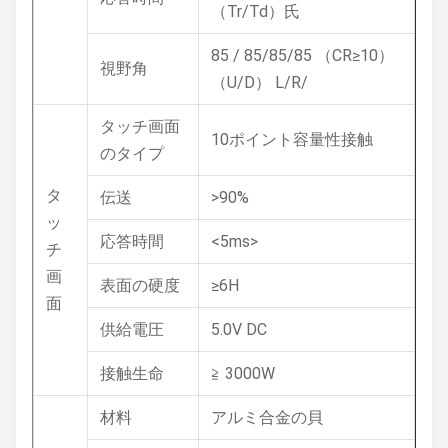
（Tr/Td）氏
85 / 85/85/85 （CR≥10）
視野角
（U/D） L/R/
タッチ画面
10ポイント容量性接触
のタイプ
タ
伝送
>90%
ッ
応答時間
<5ms>
チ
画
表面の硬度
≥6H
面
供給電圧
5.0V DC
接触生命
≧ 3000W
材料
アルミ合金の貝