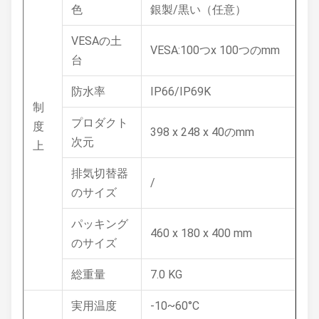
色
銀製/黒い（任意）
VESAの土
VESA:100つx 100つのmm
台
防水率
IP66/IP69K
制
プロダクト
度
398 x 248 x 40のmm
次元
上
排気切替器
/
のサイズ
パッキング
460 x 180 x 400 mm
のサイズ
総重量
7.0 KG
実用温度
-10~60°C