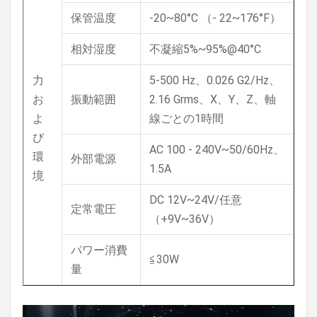
保管温度
-20~80°C （- 22~176°F）
相対湿度
不凝縮5%~95%@40°C
力
5-500 Hz、0.026 G2/Hz、
お
振動範囲
2.16 Grms、X、Y、Z、軸
よ
線ごとの1時間
び
AC 100 - 240V~50/60Hz、
環
外部電源
1.5A
境
DC 12V~24V/任意
定常電圧
（+9V~36V）
パワー消費
≦30W
量