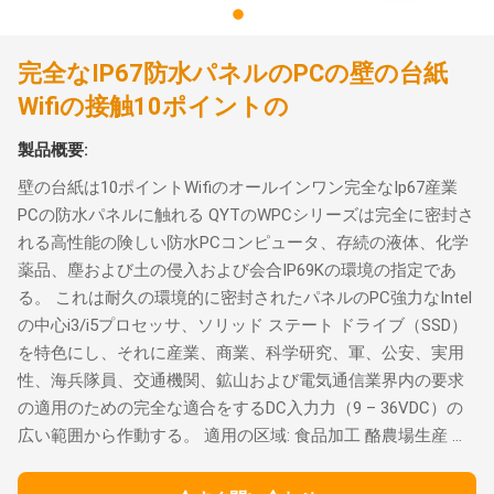
完全なIP67防水パネルのPCの壁の台紙
Wifiの接触10ポイントの
製品概要:
壁の台紙は10ポイントWifiのオールインワン完全なIp67産業
PCの防水パネルに触れる QYTのWPCシリーズは完全に密封さ
れる高性能の険しい防水PCコンピュータ、存続の液体、化学
薬品、塵および土の侵入および会合IP69Kの環境の指定であ
る。 これは耐久の環境的に密封されたパネルのPC強力なIntel
の中心i3/i5プロセッサ、ソリッド ステート ドライブ（SSD）
を特色にし、それに産業、商業、科学研究、軍、公安、実用
性、海兵隊員、交通機関、鉱山および電気通信業界内の要求
の適用のための完全な適合をするDC入力力（9 – 36VDC）の
広い範囲から作動する。 適用の区域: 食品加工 酪農場生産 ...