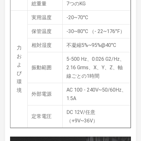
総重量
7つのKG
実用温度
-20~70°C
保管温度
-30~80°C （- 22~176°F）
相対湿度
不凝縮5%~95%@40°C
力
お
5-500 Hz、0.026 G2/Hz、
よ
振動範囲
2.16 Grms、X、Y、Z、軸
び
線ごとの1時間
環
AC 100 - 240V~50/60Hz、
境
外部電源
1.5A
DC 12V/任意
定常電圧
（+9V~36V）