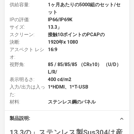
供給容量:
1ヶ月あたりの5000組のセット/セ
ット
IPの評価:
IP66/IP69K
サイズ:
13.3」
スクリーン:
接触10ポイントのPCAPの
決断:
1920年x 1080
アスペクト レシ
16:9
オ:
視野角:
85 / 85/85/85 （CR≥10） （U/D）
L/R/
表示明るさ:
400 cd/m2
入力/出力は入っ
1*HDMI、1*T-USB
た:
材料:
ステンレス鋼のパネル
製品説明:
13.3の」ステンレス製Sus304は産