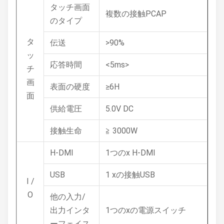
タッチ画面
複数の接触PCAP
のタイプ
タ
伝送
>90%
ッ
応答時間
<5ms>
チ
画
表面の硬度
≥6H
面
供給電圧
5.0V DC
接触生命
≧ 3000W
H-DMI
1つのx H-DMI
USB
1 xの接触USB
I /
O
他の入力/
出力インタ
1つのxの電源スイッチ
ーフェイス