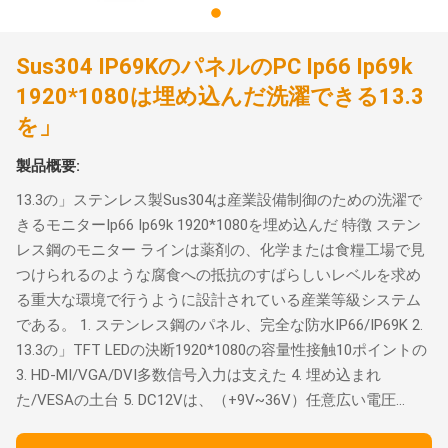
Sus304 IP69KのパネルのPC Ip66 Ip69k
1920*1080は埋め込んだ洗濯できる13.3
を」
製品概要:
13.3の」ステンレス製Sus304は産業設備制御のための洗濯で
きるモニターIp66 Ip69k 1920*1080を埋め込んだ 特徴 ステン
レス鋼のモニター ラインは薬剤の、化学または食糧工場で見
つけられるのような腐食への抵抗のすばらしいレベルを求め
る重大な環境で行うように設計されている産業等級システム
である。 1. ステンレス鋼のパネル、完全な防水IP66/IP69K 2.
13.3の」TFT LEDの決断1920*1080の容量性接触10ポイントの
3. HD-MI/VGA/DVI多数信号入力は支えた 4. 埋め込まれ
た/VESAの土台 5. DC12Vは、（+9V~36V）任意広い電圧...