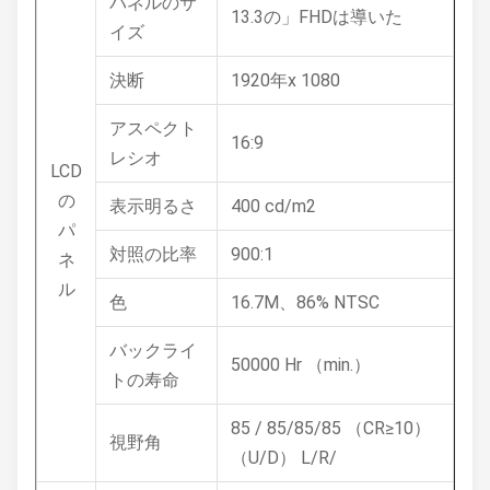
パネルのサ
13.3の」FHDは導いた
イズ
決断
1920年x 1080
アスペクト
16:9
レシオ
LCD
の
表示明るさ
400 cd/m2
パ
対照の比率
900:1
ネ
ル
色
16.7M、86% NTSC
バックライ
50000 Hr （min.）
トの寿命
85 / 85/85/85 （CR≥10）
視野角
（U/D） L/R/