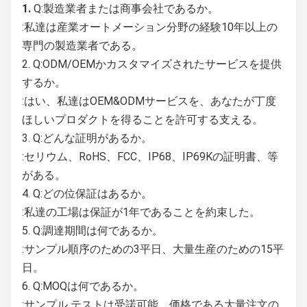
1. 
Q:製造業者または商事会社であるか。
:私達は産業オートメーション分野の経験10年以上の
専門の製造業者である。
2. Q:ODM/OEMかカスタマイズされたサービスを提供
するか。
:はい、私達はOEM&ODMサービスを、あなたが丁度
ほしいプロダクトを得ることを許可する支える。
3. Q:どんな証明があるか。
:セリウム、RoHS、FCC、IP68、IP69Kの証明書、等
がある。
4. Q:どの位保証はあるか。
:私達の工場は保証が1年であることを約束した。
5. Q:調達期間は何であるか。
:サンプル順序のための3平日、大量生産のための15平
日。
6. Q:MOQは何であるか。
:サンプル テストは受諾可能、価格である大量注文の