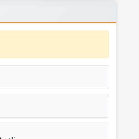
D） L/R/