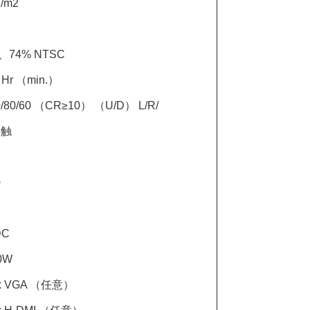
d/m2
M、74% NTSC
 Hr （min.）
80/80/60 （CR≥10） （U/D） L/R/
接触
>
DC
0W
x VGA （任意）