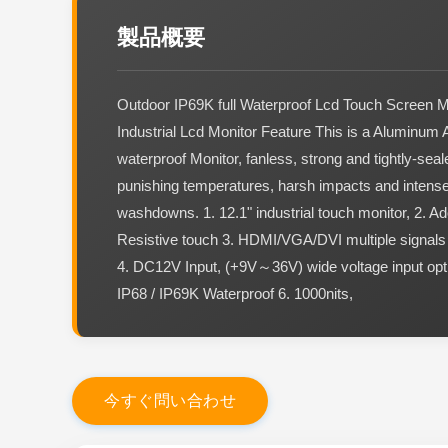
製品概要
Outdoor IP69K full Waterproof Lcd Touch Screen M
Industrial Lcd Monitor Feature This is a Aluminum 
waterproof Monitor, fanless, strong and tightly-seal
punishing temperatures, harsh impacts and intens
washdowns. 1. 12.1" industrial touch monitor, 2. Ad
Resistive touch 3. HDMI/VGA/DVI multiple signals
4. DC12V Input, (+9V～36V) wide voltage input opti
IP68 / IP69K Waterproof 6. 1000nits,
今
す
ぐ
問
い
合
わ
せ