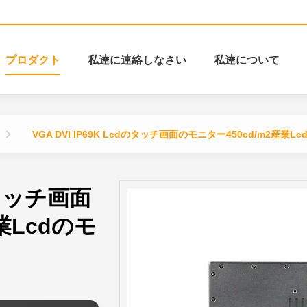
プロダクト
私達に連絡しなさい
私達について
VGA DVI IP69K Lcdのタッチ画面のモニター450cd/m2産業L
dのタッチ画面
業Lcdのモ