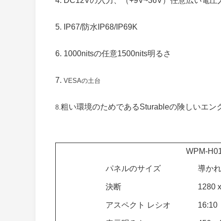
4. DC12Vの入力、（+9V~36V）任意広い電
5. IP67/防水IP68/IP69K
6. 1000nitsの任意1500nits明るさ
7.
VESAの土台
粗い環境のためであるSturableの険しいエ
8.
WPM-H0
パネルのサイズ
導かれ
決断
1280 
アスペクト レシオ
16:10