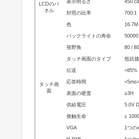
表示明るさ
450 c
LCDのパ
ネル
対照の比率
700:1
色
16.7
バックライトの寿命
50000
視野角
80 / 
タッチ画面のタイプ
抵抗
伝送
>85%
応答時間
<5ms
タッチ画
面
表面の硬度
≥3H
供給電圧
5.0V 
接触生命
≧ 100
VGA
1つの