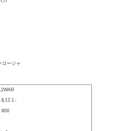
圧入力
ンクロージャ
12WAR
る12.1」
x 800