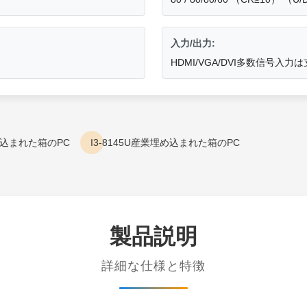
入力/出力:
HDMI/VGA/DVI多数信号入力
め込まれた箱のPC
I3-8145U産業埋め込まれた箱のPC
製品説明
詳細な仕様と特徴