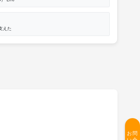
は支えた
お問
い合