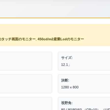
Lcdのタッチ画面のモニター
,
450cd/m2産業Lcdのモニター
サイズ:
12.1」
決断:
1280 x 800
視野角:
80 / 80/80/60 （CR≥10） （U/