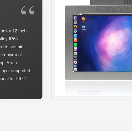
onitor 12 Inch
Alloy IP68
ed to sustain
e equipment
opt 5 wire
 input supported
onal 5. IP67 /