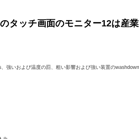
cdのタッチ画面のモニター12は産
ess、強いおよび温度の罰、粗い影響および強い装置のwashdo