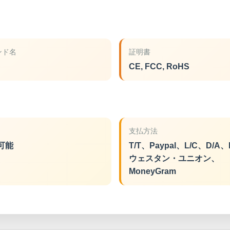
ンド名
証明書
CE, FCC, RoHS
支払方法
可能
T/T、Paypal、L/C、D/A、
ウェスタン・ユニオン、
MoneyGram