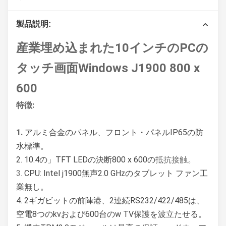
製品説明:
産業埋め込まれた10インチのPCの
タッチ画面Windows J1900 800 x
600
特徴:
1.
アルミ合金のパネル、フロント・パネルIP65の防
水標準。
2.
10.4の」TFT LEDの決断800 x 600の
抵抗接触。
3.
CPU:
Intel j1900無声2.0 GHzのタブレット ファン工
業無し。
4.
2ギガビットの前陣港、2連続RS232/422/485は、
空電8つのkvおよび600台のw TV保護を波立たせる。