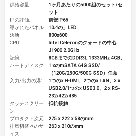
供給容量:
1ヶ月あたりの5000組のセット/セ
ット
IPの評価:
前部IP65
導かれたパネル:
10.4の」LED
決断:
800x600
CPU:
Intel Celeronのクォードの中心
J1900 2.0GHz
記憶:
8GBまでのDDR3L 1333MHz 4GB、
ハードディスク:
1 xのmSATA 64G SSD/
（120G/250G/500G SSD）任意
入力/出力の港:
1つのx H-DMI、2つのx LAN、3 x
USB2.0/1つのx USB3.0、2 x RS-
232/422/485
タッチスクリー
抵抗接触
ン:
プロダクト次元:
275 x 222 x 58のmm
排気切替器のサ
263 x 210のmm
イズ: