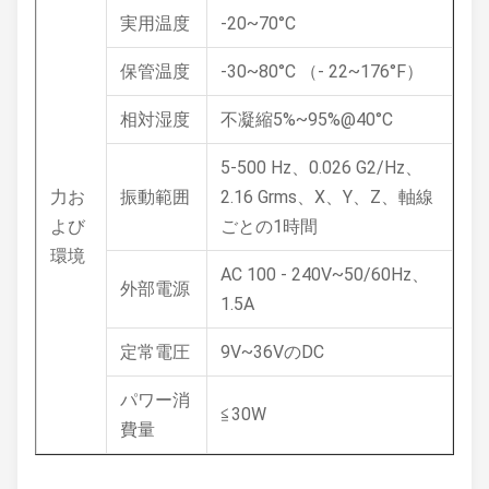
実用温度
-20~70°C
保管温度
-30~80°C （- 22~176°F）
相対湿度
不凝縮5%~95%@40°C
5-500 Hz、0.026 G2/Hz、
力お
振動範囲
2.16 Grms、X、Y、Z、軸線
よび
ごとの1時間
環境
AC 100 - 240V~50/60Hz、
外部電源
1.5A
定常電圧
9V~36VのDC
パワー消
≦30W
費量