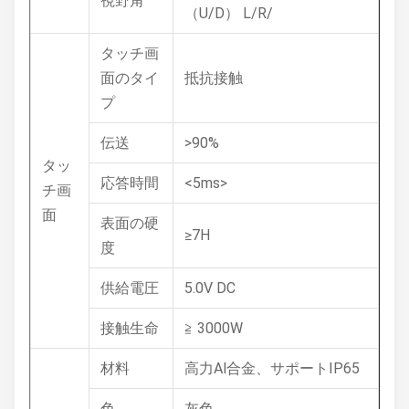
視野角
（U/D） L/R/
タッチ画
面のタイ
抵抗接触
プ
伝送
>90%
タッ
応答時間
<5ms>
チ画
面
表面の硬
≥7H
度
供給電圧
5.0V DC
接触生命
≧ 3000W
材料
高力Al合金、サポートIP65
色
灰色