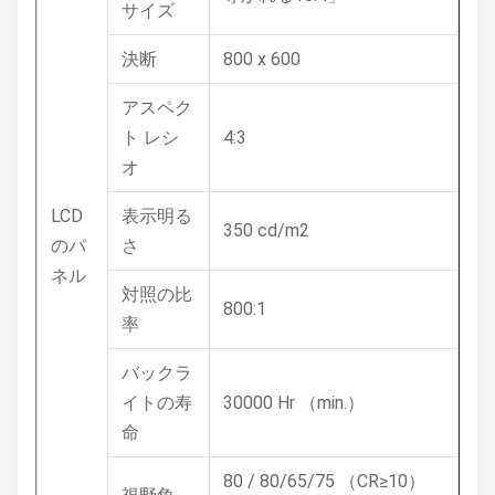
サイズ
決断
800 x 600
アスペク
ト レシ
4:3
オ
LCD
表示明る
350 cd/m2
のパ
さ
ネル
対照の比
800:1
率
バックラ
イトの寿
30000 Hr （min.）
命
80 / 80/65/75 （CR≥10）