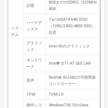
8GBまでのDDR3L 1333MHz
記憶
4GB、
1 xのmSATA 64G SSD/
ハードデ
（128G/240G/480G SSD）
シス
ィスク
任意
テム
グラフィ
Intel HDのグラフィック
ック
ネットワ
Intel® I211-AT GbE LAN
ーク
Realtek ACL662の可聴周波
音声
コントローラー
TPM
TPM 2.0
操作シス
Windows7/8/10のLinux、