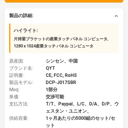
製品の詳細:
ハイライト:
,
片持梁ブラケットの産業タッチ パネル コンピュータ
1280 x 1024産業タッチ パネル コンピュータ
原産国:
シンセン、中国
ブランド名:
QYT
証明書:
CE, FCC, RoHS
製品モデル:
DCP-J017SBR
Moq:
1部分
単価:
交渉可能
支払方法:
T/T、Paypal、L/C、D/A、D/P、ウ
ェスタン・ユニオン、
供給容量:
1ヶ月あたりの5000組のセット/セ
ット