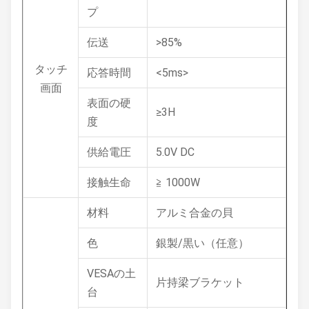
プ
伝送
>85%
タッチ
応答時間
<5ms>
画面
表面の硬
≥3H
度
供給電圧
5.0V DC
接触生命
≧ 1000W
材料
アルミ合金の貝
色
銀製/黒い（任意）
VESAの土
片持梁ブラケット
台