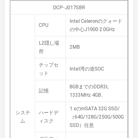
DCP-J017SBR
Intel Celeronのクォード
CPU
の中心J1900 2.0GHz
L2隠し場
2MB
所
チップセ
Intel湾の道SOC
ット
8GBまでのDDR3L
記憶
1333MHz 4GB、
1 xのmSATA 32G SSD/
システ
ハードデ
（64G/128G/250G/500G
ム
ィスク
SSD）任意