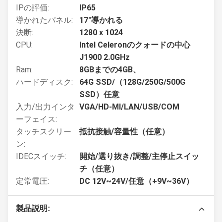
IPの評価:
IP65
導かれたパネル:
17"導かれる
決断:
1280 x 1024
CPU:
Intel Celeronのクォードの中心
J1900 2.0GHz
Ram:
8GBまでの4GB、
ハードディスク:
64G SSD/（128G/250G/500G
SSD）任意
入力/出力インタ
VGA/HD-MI/LAN/USB/COM
ーフェイス:
タッチスクリー
抵抗接触/容量性（任意）
ン:
IDECスイッチ:
開始/選り抜き/調整/主停止スイッ
チ（任意）
定常電圧:
DC 12V~24V/任意（+9V~36V）
製品説明: