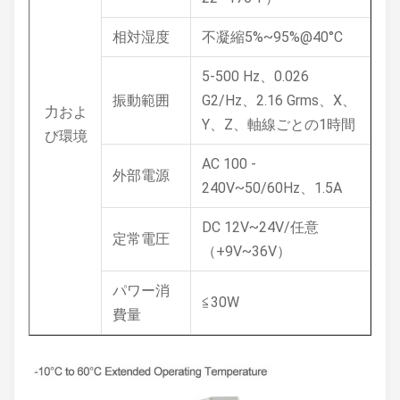
相対湿度
不凝縮5%~95%@40°C
5-500 Hz、0.026
振動範囲
G2/Hz、2.16 Grms、X、
力およ
Y、Z、軸線ごとの1時間
び環境
AC 100 -
外部電源
240V~50/60Hz、1.5A
DC 12V~24V/任意
定常電圧
（+9V~36V）
パワー消
≦30W
費量