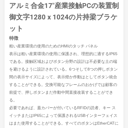
アルミ合金17"産業接触PCの装置制
御文字1280 x 1024の片持梁ブラケ
ット
特徴
粗い産業環境の使用のためのHMIのタッチ パネル
表示は粗い産業環境の使用に保護され、理想的に適するIP65
である。接触区域およびボタン分野の設計は不必要な土の端
を避けるように設計されている。6つそして8つの押しボタン
間の表示サイズによって、表示燈か作動はとしてボタン統合
することができる。交換可能なフレームのおかげでは顧客の
前提で、押しボタンまだ作動中間直接改装することができ
る。
必要であれば、蓋カバーが付いているRFIDの読者、キー ス
イッチまたはIP65によって保護されるUSBインターフェイス
はまた使用することができる。すべてのボタンはEtherCATに