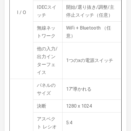
IDECスイ
開始/選り抜き/調整/主
I / O
ッチ
停止スイッチ（任意）
無線ネッ
WiFi + Bluetooth （任
トワーク
意）
他の入力/
出力イン
1つのxの電源スイッチ
ターフェ
イス
パネルの
17"導かれる
サイズ
決断
1280 x 1024
アスペク
5:4
ト レシオ