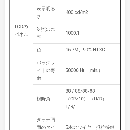
表示明る
400 cd/m2
さ
LCDの
対照の比
1000:1
パネル
率
色
16.7M、90% NTSC
バックラ
イトの寿
50000 Hr （min.）
命
88 / 88/88/88
視野角
（CR≥10） （U/D）
L/R/
タッチ画
面のタイ
5本のワイヤー抵抗接触