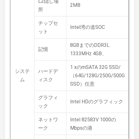
L2隠し場
2MB
所
チップセ
Intel湾の道SOC
ット
8GBまでのDDR3L
記憶
1333MHz 4GB、
1 xのmSATA 32G SSD/
システ
ハードデ
（64G/128G/250G/500G
ム
ィスク
SSD）任意
グラフィ
Intel HDのグラフィック
ック
ネットワ
Intel 82583V 1000の
ーク
Mbpsの港