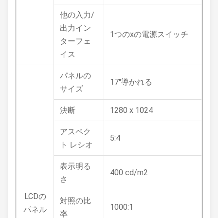
他の入力/
出力イン
1つのxの電源スイッチ
ターフェ
イス
パネルの
17"導かれる
サイズ
決断
1280 x 1024
アスペク
5:4
ト レシオ
表示明る
400 cd/m2
さ
LCDの
対照の比
1000:1
パネル
率