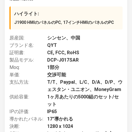
ハイライト:
,
J1900 HMIのパネルのPC
17インチHMIのパネルのPC
原産国:
シンセン、中国
ブランド名:
QYT
証明書:
CE, FCC, RoHS
製品モデル:
DCP-J017SAR
Moq:
1部分
単価:
交渉可能
支払方法:
T/T、Paypal、L/C、D/A、D/P、ウ
ェスタン・ユニオン、MoneyGram
供給容量:
1ヶ月あたりの5000組のセット/セ
ット
IPの評価:
IP65
導かれたパネル:
17"導かれる
決断:
1280 x 1024