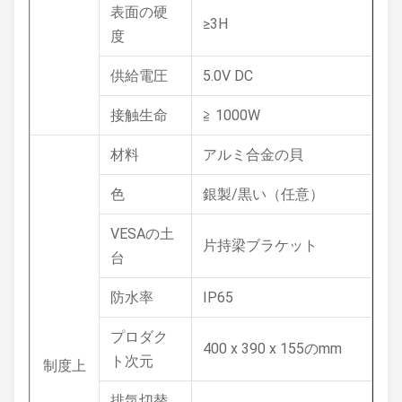
表面の硬
≥3H
度
供給電圧
5.0V DC
接触生命
≧ 1000W
材料
アルミ合金の貝
色
銀製/黒い（任意）
VESAの土
片持梁ブラケット
台
防水率
IP65
プロダク
400 x 390 x 155のmm
ト次元
制度上
排気切替