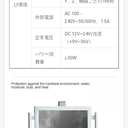
Y、Z、軸線ごとの1時間
び環境
AC 100 -
外部電源
240V~50/60Hz、1.5A
DC 12V~24V/任意
定常電圧
（+9V~36V）
パワー消
≦30W
費量