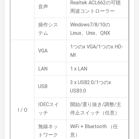
Realtek ACL662の可聴
音声
周波コントローラー
操作シス
Windows7/8/10の
テム
Linux、Unix、QNX
1つのx VGA/1つのx HD-
VGA
MI
LAN
1 x LAN
3 x USB2.0/1つのx
USB
USB3.0
IDECスイ
開始/選り抜き/調整/主
I / O
ッチ
停止スイッチ（任意）
無線ネッ
WiFi + Bluetooth （任
トワーク
意）