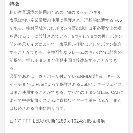
特徴
粗い産業環境の使用のためのHMIのタッチ パネル
表示は粗い産業環境の使用に保護され、理想的に適するIP65
である。接触区域およびボタン分野の設計は不必要な土の端
を避けるように設計されている。6つそして8つの押しボタン
間の表示サイズによって、表示燈か作動はとしてボタン統合
することができる。交換可能なフレームのおかげでは顧客の
前提で、押しボタンまだ作動中間直接改装することができ
る。
必要であれば、蓋カバーが付いているRFIDの読者、キー ス
イッチまたはIP65によって保護されるUSBインターフェイス
はまた使用することができる。すべてのボタンはEtherCATに
よって中央制御システムに直接ワイヤーで縛られるか、また
は接続される自由に割り当て。
17" TFT LEDの決断1280 x 1024の抵抗接触
1.