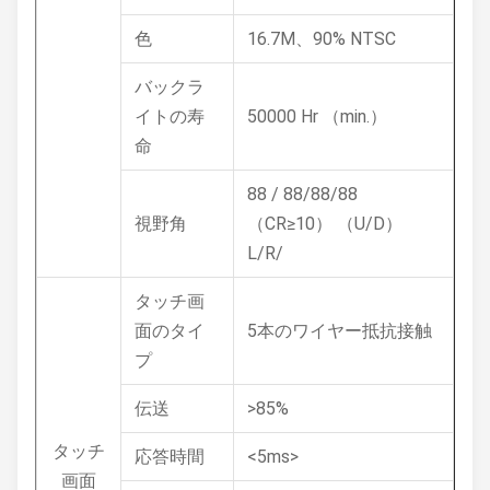
色
16.7M、90% NTSC
バックラ
イトの寿
50000 Hr （min.）
命
88 / 88/88/88
視野角
（CR≥10） （U/D）
L/R/
タッチ画
面のタイ
5本のワイヤー抵抗接触
プ
伝送
>85%
タッチ
応答時間
<5ms>
画面