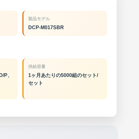
製品モデル
DCP-M017SBR
供給容量
D/P、
1ヶ月あたりの5000組のセット/
セット