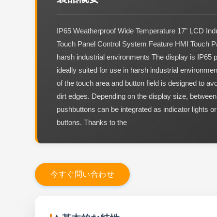
IP65 Weatherproof Wide Temperature 17" LCD Indus
Touch Panel Control System Feature HMI Touch Pan
harsh industrial environments The display is IP65 
ideally suited for use in harsh industrial environme
of the touch area and button field is designed to a
dirt edges. Depending on the display size, between
pushbuttons can be integrated as indicator lights or
buttons. Thanks to the
今
す
ぐ
問
い
合
わ
せ