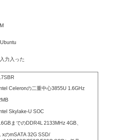
OM
Ubuntu
電圧入力入った
17SBR
Intel Celeronの二重中心3855U 1.6GHz
2MB
Intel Skylake-U SOC
16GBまでのDDR4L 2133MHz 4GB、
1 xのmSATA 32G SSD/