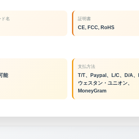
ンド名
証明書
CE, FCC, RoHS
支払方法
可能
T/T、Paypal、L/C、D/A、
ウェスタン・ユニオン、
MoneyGram