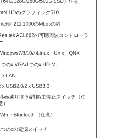
（64G/128G/250G/500G SSD）任意
Intel HDのグラフィック510
Intel® i211 1000のMbpsの港
Realtek ACL662の可聴周波コントローラ
ー
Windows7/8/10のLinux、Unix、QNX
1つのx VGA/1つのx HD-MI
1 x LAN
2 x USB2.0/2 x USB3.0
開始/選り抜き/調整/主停止スイッチ（任
意）
WiFi + Bluetooth （任意）
1つのxの電源スイッチ