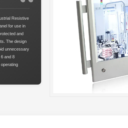
trial Resistive
el for use in
protected and
nts. The design
void unnecessary
 6 and 8
 operating