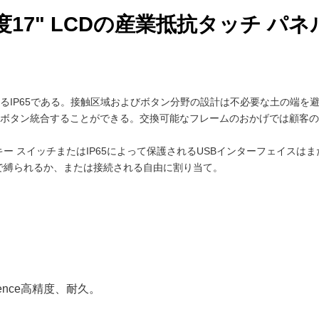
度17" LCDの産業抵抗タッチ パ
るIP65である。接触区域およびボタン分野の設計は不必要な土の端を
ボタン統合することができる。交換可能なフレームのおかげでは顧客の
キー スイッチまたはIP65によって保護されるUSBインターフェイス
ヤーで縛られるか、または接続される自由に割り当て。
erence高精度、耐久。