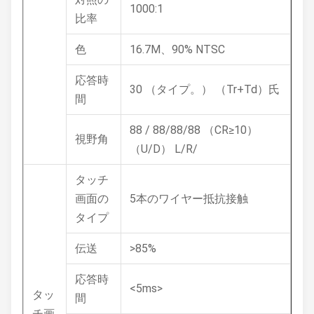
1000:1
比率
色
16.7M、90% NTSC
応答時
30 （タイプ。） （Tr+Td）氏
間
88 / 88/88/88 （CR≥10）
視野角
（U/D） L/R/
タッチ
画面の
5本のワイヤー抵抗接触
タイプ
伝送
>85%
応答時
<5ms>
タッ
間
チ画