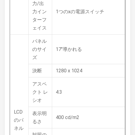
力/出
力イン
1つのxの電源スイッチ
ターフ
ェイス
パネル
のサイ
17"導かれる
ズ
決断
1280 x 1024
アスペ
クト レ
4:3
シオ
LCD
表示明
400 cd/m2
のパ
るさ
ネル
対照の