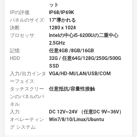
ット
IPの評価:
IP68/IP69K
パネルのサイズ:
17"導かれる
決断:
1280 x 1024
プロセッサ:
Intelの中心i5-6200Uの二重中心
2.5GHz
記憶:
任意4GB /8GB/16GB
HDD:
32G / 任意64G/128G/250G/500G
SSD
入力/出力インタ
VGA/HD-MI/LAN/USB/COM
ーフェイス:
タッチスクリー
任意抵抗/容量性接触
ンのパネルのパ
ネル:
入力:
DC 12V~24V （任意DC 9V~36V）
オペレーティン
Win7/8/10/Linux/Ubuntu
グ システム: