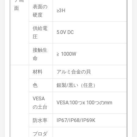
表面の
面
≥3H
硬度
供給電
5.0V DC
圧
接触生
≧ 1000W
命
材料
アルミ合金の貝
色
銀製/黒い（任意）
VESA
VESA:100つx 100つのmm
の土台
防水率
IP67/IP68/IP69K
プロダ