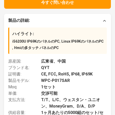
今すぐ問い合わせ
製品の詳細:
ハイライト:
,
i56200U IP69KのパネルのPC
Linux IP69KのパネルのPC
,
Hmiの多タッチ パネルのPC
原産国:
広東省、中国
ブランド名:
QYT
証明書:
CE, FCC, RoHS, IP68, IP69K
製品モデル:
WPC-P017SAR
Moq:
1セット
単価:
交渉可能
支払方法:
T/T、L/C、ウェスタン・ユニオ
ン、MoneyGram、D/A、D/P
供給容量:
1ヶ月あたりの5000組のセット/セ