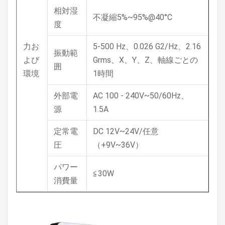
相対湿
不凝縮5%~95%@40°C
度
力お
5-500 Hz、0.026 G2/Hz、2.16
振動範
よび
Grms、X、Y、Z、軸線ごとの
囲
環境
1時間
外部電
AC 100 - 240V~50/60Hz、
源
1.5A
定常電
DC 12V~24V/任意
圧
（+9V~36V）
パワー
≦30W
消費量