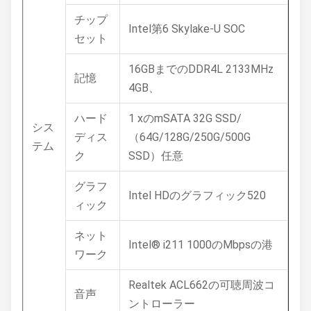
チップ
Intel第6 Skylake-U SOC
セット
16GBまでのDDR4L 2133MHz
記憶
4GB、
ハード
1 xのmSATA 32G SSD/
シス
ディス
（64G/128G/250G/500G
テム
ク
SSD）任意
グラフ
Intel HDのグラフィック520
ィック
ネット
Intel® i211 1000のMbpsの港
ワーク
Realtek ACL662の可聴周波コ
音声
ントローラー