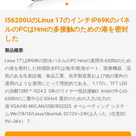
I56200UのLinux 17のインチIP69Kのパネ
ルのPCはHmiの多接触のための港を密封
した
製品概要:
Linux 17"はIP69Kの防水パネルのPC Hmiの適用I5-6200Uのため
の港を密封した特徴防水PCは海洋/航海ボート、医療機器、湿
気のある生産設備、食品工業、化学製造業および他の屋外の
適用のような適用にとって理想的である。 1.17の」TFT LED
の決断1280 * 1024 2. 5本のワイヤー抵抗接触3. Intelの中心i5-
6200Uの二重中心2.5GHz4. 選択のための入力/出力の
港:VGA/HD-MI/LAN/USB/RS2325. オペレーティング システ
ム:Win7/8/10/Linux/Ubuntu6. DC12V~24Vは入った（任意DC
9V~36V） 7...