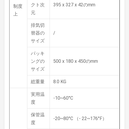
クト次
395 x 327 x 42のmm
制度
元
上
排気切
替器の
/
サイズ
パッキ
ングの
500 x 180 x 450のmm
サイズ
総重量
8.0 KG
実用温
-10~60°C
度
保管温
-20~80°C （- 22~176°F）
度