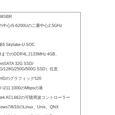
08SBR
elの中心i5-6200Uの二重中心2.5GHz
l第6 Skylake-U SOC
BまでのDDR4L 2133MHz 4GB、
のmSATA 32G SSD/
G/128G/250G/500G SSD）任意
el HDのグラフィック520
l® i211 1000のMbpsの港
ltek ACL662の可聴周波コントローラー
dows7/8/10のLinux、Unix、QNX