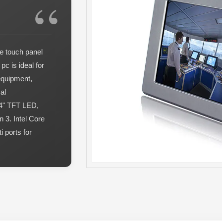
ive touch panel
c is ideal for
equipment,
al
.4" TFT LED,
n 3. Intel Core
 ports for