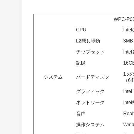
WPC-P0
CPU
Int
L2隠し場所
3MB
チップセット
Inte
記憶
16G
1 x
システム
ハードディスク
（64
グラフィック
Int
ネットワーク
Inte
音声
Rea
操作システム
Win