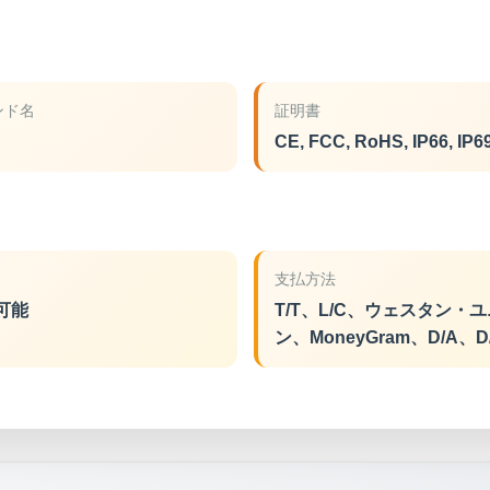
ンド名
証明書
CE, FCC, RoHS, IP66, IP6
支払方法
可能
T/T、L/C、ウェスタン・
ン、MoneyGram、D/A、D