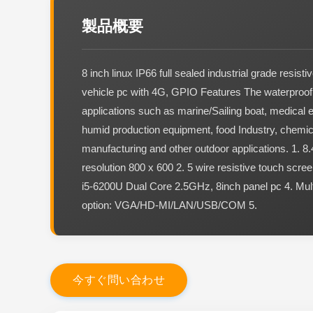
製品概要
8 inch linux IP66 full sealed industrial grade resist
vehicle pc with 4G, GPIO Features The waterproof p
applications such as marine/Sailing boat, medical 
humid production equipment, food Industry, chemic
manufacturing and other outdoor applications. 1. 8
resolution 800 x 600 2. 5 wire resistive touch scree
i5-6200U Dual Core 2.5GHz, 8inch panel pc 4. Multi
option: VGA/HD-MI/LAN/USB/COM 5.
今
す
ぐ
問
い
合
わ
せ