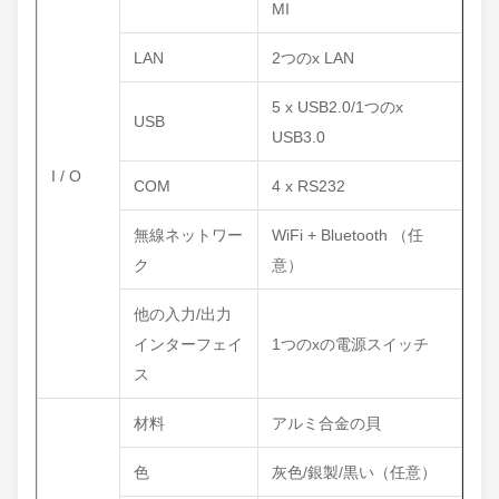
MI
LAN
2つのx LAN
5 x USB2.0/1つのx
USB
USB3.0
I / O
COM
4 x RS232
無線ネットワー
WiFi + Bluetooth （任
ク
意）
他の入力/出力
インターフェイ
1つのxの電源スイッチ
ス
材料
アルミ合金の貝
色
灰色/銀製/黒い（任意）