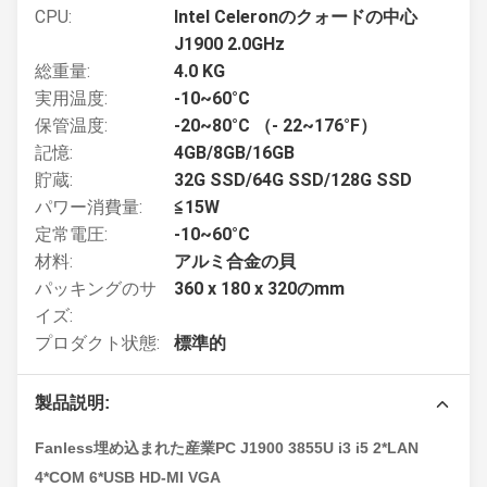
CPU:
Intel Celeronのクォードの中心
J1900 2.0GHz
総重量:
4.0 KG
実用温度:
-10~60°C
保管温度:
-20~80°C （- 22~176°F）
記憶:
4GB/8GB/16GB
貯蔵:
32G SSD/64G SSD/128G SSD
パワー消費量:
≦15W
定常電圧:
-10~60°C
材料:
アルミ合金の貝
パッキングのサ
360 x 180 x 320のmm
イズ:
プロダクト状態:
標準的
製品説明:
Fanless埋め込まれた産業PC J1900 3855U i3 i5 2*LAN
4*COM 6*USB HD-MI VGA