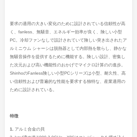
要求の適用の大きい変化のために設計されている信頼性が高
く、fanless、無騒音、エネルギー効率が良く、険しい小型
PC。冷却ファンなしで設計されていて険しい突き出されたア
ルミニウム シャーシは脱熱器として内部熱を散らし、静かな
無騒音操作を提供するために機能する。険しい設計、密集し
た次元および高い機能性のおかげでマイクロ計算のの進歩。
ShinhoのFanless険しい小型PCシリーズは小型、耐久性、高
い信頼性および普遍的な性能を要求する独特な、産業適用の
ために設計されている。
特徴
1.
アルミ合金の貝