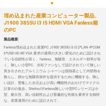
埋め込まれた産業コンピューター製品、
J1900 3855U I3 I5 HDMI VGA Fanless箱
のPC
製品概要:
Fanless埋め込まれた産業PC J1900 3855U i3 i5 2*LAN 4*COM
6*USB HD-MI VGA 要求の適用の大きい変化のために設計され
ている信頼性が高く、fanless、無騒音、エネルギー効率が良
く、険しい小型PC。冷却ファンなしで設計されていて険しい
突き出されたアルミニウム シャーシは脱熱器として内部熱を
散らし、静かな無騒音操作を提供するために機能する。険し
い設計、密集した次元および高い機能性のおかげでマイクロ
計算のの進歩。ShinhoのFanless険しい小型PCシリーズは小
型、耐久性、高い信頼性および普遍的な性能を要求する独特
な、産業適用のために設計されて...