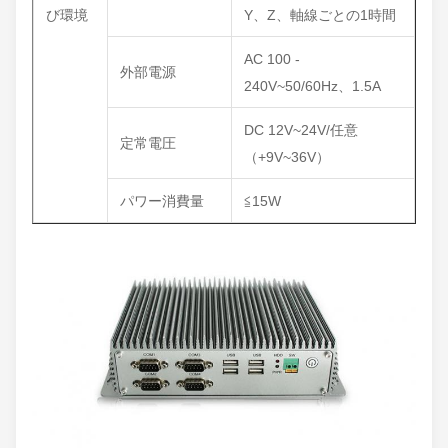
び環境
Y、Z、軸線ごとの1時間
AC 100 -
外部電源
240V~50/60Hz、1.5A
DC 12V~24V/任意
定常電圧
（+9V~36V）
パワー消費量
≦15W