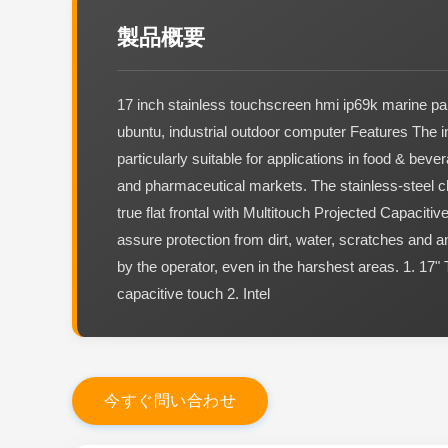
製品概要
17 inch stainless touchscreen hmi ip69k marine pa
ubuntu, industrial outdoor computer Features The 
particularly suitable for applications in food & bev
and pharmaceutical markets. The stainless-steel c
true flat frontal with Multitouch Projected Capaciti
assure protection from dirt, water, scratches and a
by the operator, even in the harshest areas. 1. 17
capacitive touch 2. Intel
今
す
ぐ
問
い
合
わ
せ