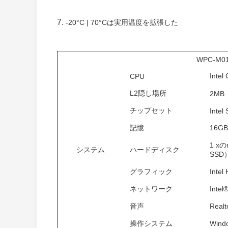
7.
-20°C | 70°Cは実用温度を拡張した
WPC-M0
Inte
CPU
L2隠し場所
2MB
チップセット
Intel
記憶
16G
1 xの
システム
ハードディスク
SSD
グラフィック
Int
ネットワーク
Inte
音声
Rea
操作システム
Wind