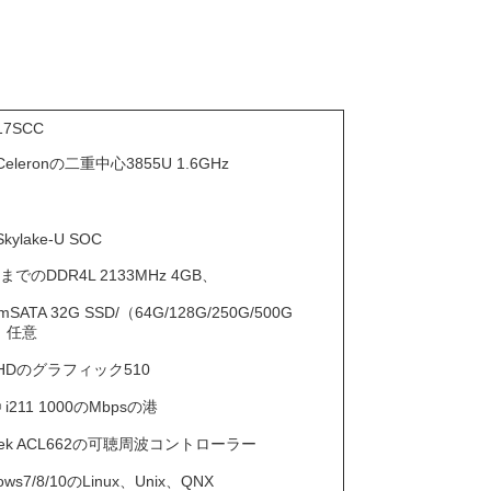
17SCC
l Celeronの二重中心3855U 1.6GHz
 Skylake-U SOC
BまでのDDR4L 2133MHz 4GB、
mSATA 32G SSD/（64G/128G/250G/500G
）任意
el HDのグラフィック510
l® i211 1000のMbpsの港
ltek ACL662の可聴周波コントローラー
ows7/8/10のLinux、Unix、QNX