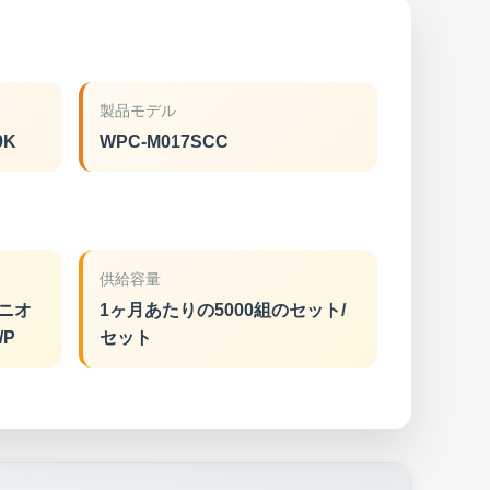
製品モデル
9K
WPC-M017SCC
供給容量
ユニオ
1ヶ月あたりの5000組のセット/
/P
セット