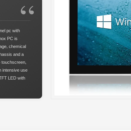
nel pc with
inox PC is
erage, chemical
hassis and a
ve touchscreen,
n intensive use
" TFT LED with