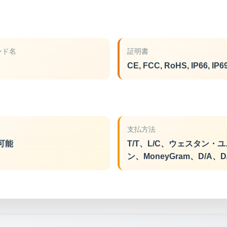
ンド名
証明書
CE, FCC, RoHS, IP66, IP6
支払方法
可能
T/T、L/C、ウェスタン・
ン、MoneyGram、D/A、D