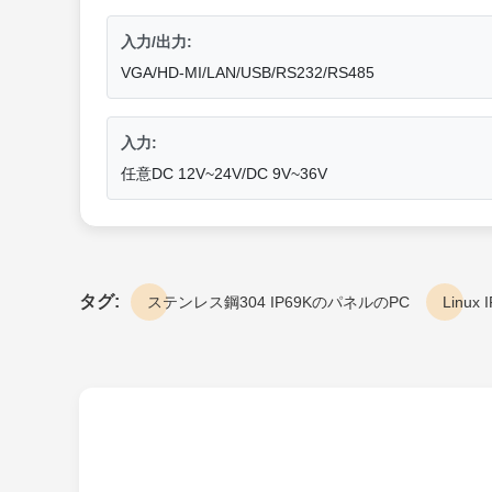
入力/出力:
VGA/HD-MI/LAN/USB/RS232/RS485
入力:
任意DC 12V~24V/DC 9V~36V
タグ:
ステンレス鋼304 IP69KのパネルのPC
Linu