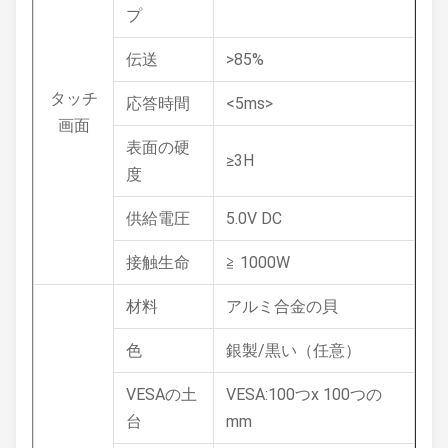
プ
伝送
>85%
タッチ
応答時間
<5ms>
画面
表面の硬
≥3H
度
供給電圧
5.0V DC
接触生命
≧ 1000W
材料
アルミ合金の貝
色
銀製/黒い（任意）
VESAの土
VESA:100つx 100つの
台
mm