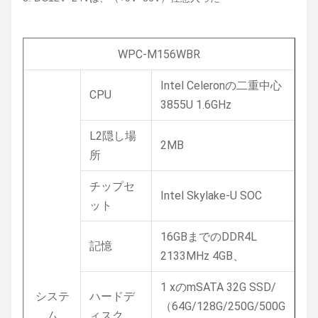
WPC-M156WBR
Intel Celeronの二重中心
CPU
3855U 1.6GHz
L2隠し場
2MB
所
チップセ
Intel Skylake-U SOC
ット
16GBまでのDDR4L
記憶
2133MHz 4GB、
1 xのmSATA 32G SSD/
システ
ハードデ
（64G/128G/250G/500G
ム
ィスク