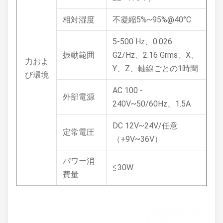
相対湿度
不凝縮5%~95%@40°C
5-500 Hz、0.026
振動範囲
G2/Hz、2.16 Grms、X、
力およ
Y、Z、軸線ごとの1時間
び環境
AC 100 -
外部電源
240V~50/60Hz、1.5A
DC 12V~24V/任意
定常電圧
（+9V~36V）
パワー消
≦30W
費量