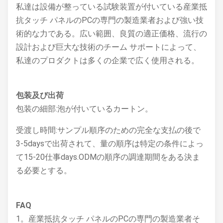
私達は設備が整っている試験装置が付いている
産業抵
抗タッチ パネルのPC
の専門の製造業者および強い技
術的な力である。広い範囲、良質の適正価格、流行の
設計および巨大な技術のチーム サポートによって、
私達のプロダクトは多くの企業で広く使用される。
包装及び出荷
包装の細部:泡が付いているカートン。
受渡し時間:サンプル順序のための完全な支払の後で
3-5daysで出荷されて、量の順序は特定の条件によっ
て15-20仕事days.ODMの順序の調達期間をある決ま
る必要とする。
FAQ
1。産業抵抗タッチ パネルのPCの専門の製造業者そ