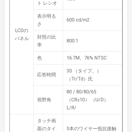
ト レシオ
表示明る
600 cd/m2
さ
LCDの
対照の比
パネル
800:1
率
色
16.7M、76% NTSC
30 （タイプ。）
応答時間
（Tr/Td）氏
80 / 80/80/65
視野角
（CR≥10） （U/D）
L/R/
タッチ画
面のタイ
5本のワイヤー抵抗接触