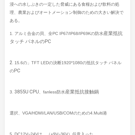
浸への水しぶきの一定した脅威にある食糧および飲料の処
理、農業およびオートメーション制御のための大きい解決で
ある。
産業抵抗
1. アルミ合金の貝、全PC IP67/IP68/IP69Kの防水
タッチ パネルのPC
2.
15.6の」TFT LEDの決断1920*1080の抵抗タッチ パネル
PC
の
3855U CPU
産業抵抗接触鍋
3.
、fanless防水
選択、VGA/HDMI/LAN/USB/COMのための4.Multi港
5. DC12V~24Vは、（+9V~36V）任意入った