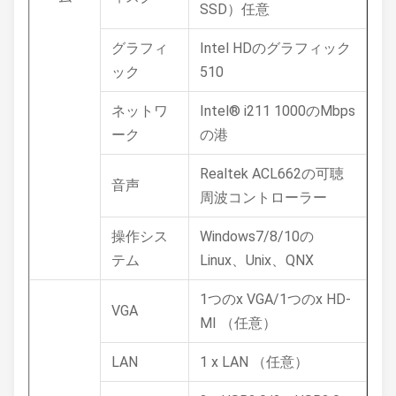
SSD）任意
グラフィ
Intel HDのグラフィック
ック
510
ネットワ
Intel® i211 1000のMbps
ーク
の港
Realtek ACL662の可聴
音声
周波コントローラー
操作シス
Windows7/8/10の
テム
Linux、Unix、QNX
1つのx VGA/1つのx HD-
VGA
MI （任意）
LAN
1 x LAN （任意）