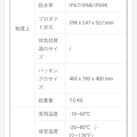
防水率
IP67/IP68/IP69K
プロダク
398 x 247 x 52のmm
ト次元
制度上
排気切替
器のサイ
/
ズ
パッキン
グのサイ
460 x 180 x 400 mm
ズ
総重量
7.0 KG
実用温度
-10~60°C
-20~80°C （-
保管温度
22~176°F）