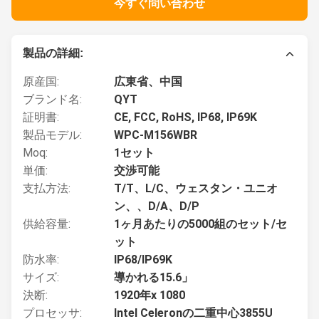
今すぐ問い合わせ
製品の詳細:
原産国:
広東省、中国
ブランド名:
QYT
証明書:
CE, FCC, RoHS, IP68, IP69K
製品モデル:
WPC-M156WBR
Moq:
1セット
単価:
交渉可能
支払方法:
T/T、L/C、ウェスタン・ユニオ
ン、、D/A、D/P
供給容量:
1ヶ月あたりの5000組のセット/セ
ット
防水率:
IP68/IP69K
サイズ:
導かれる15.6」
決断:
1920年x 1080
プロセッサ:
Intel Celeronの二重中心3855U