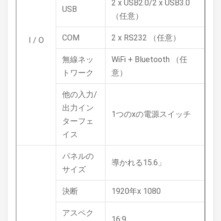
2 x USB2.0/2 x USB3.0
USB
（任意）
COM
2 x RS232 （任意）
I / O
無線ネッ
WiFi + Bluetooth （任
トワーク
意）
他の入力/
出力イン
1つのxの電源スイッチ
ターフェ
イス
パネルの
導かれる15.6」
サイズ
決断
1920年x 1080
アスペク
16:9