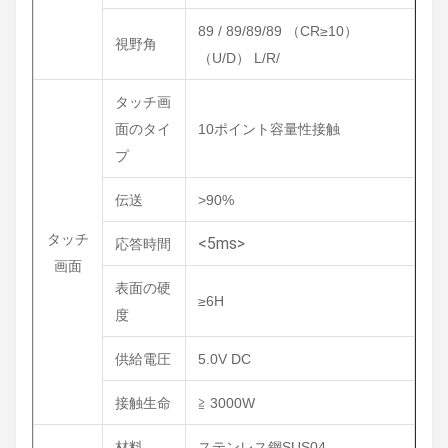
89 / 89/89/89 （CR≥10）
視野角
（U/D） L/R/
タッチ画
面のタイ
10ポイント容量性接触
プ
伝送
>90%
タッチ
<5ms>
応答時間
画面
表面の硬
≥6H
度
供給電圧
5.0V DC
接触生命
≧ 3000W
材料
ステンレス鋼SUS04