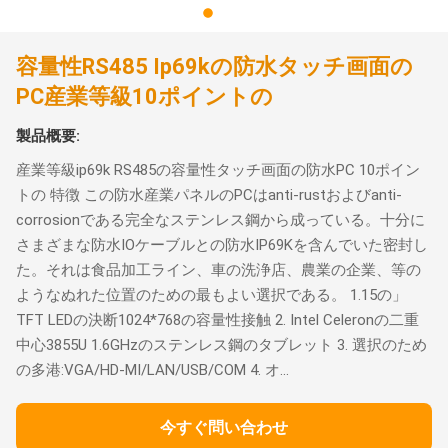
容量性RS485 Ip69kの防水タッチ画面の
PC産業等級10ポイントの
製品概要:
産業等級ip69k RS485の容量性タッチ画面の防水PC 10ポイン
トの 特徴 この防水産業パネルのPCはanti-rustおよびanti-
corrosionである完全なステンレス鋼から成っている。十分に
さまざまな防水IOケーブルとの防水IP69Kを含んでいた密封し
た。それは食品加工ライン、車の洗浄店、農業の企業、等の
ようなぬれた位置のための最もよい選択である。 1.15の」
TFT LEDの決断1024*768の容量性接触 2. Intel Celeronの二重
中心3855U 1.6GHzのステンレス鋼のタブレット 3. 選択のため
の多港:VGA/HD-MI/LAN/USB/COM 4. オ...
今すぐ問い合わせ