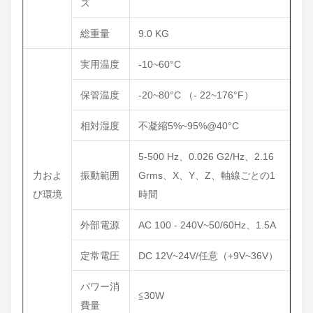
ズ
総重量
9.0 KG
実用温度
-10~60°C
保管温度
-20~80°C （- 22~176°F）
相対湿度
不凝縮5%~95%@40°C
5-500 Hz、0.026 G2/Hz、2.16
力およ
振動範囲
Grms、X、Y、Z、軸線ごとの1
び環境
時間
外部電源
AC 100 - 240V~50/60Hz、1.5A
定常電圧
DC 12V~24V/任意（+9V~36V）
パワー消
≦30W
費量