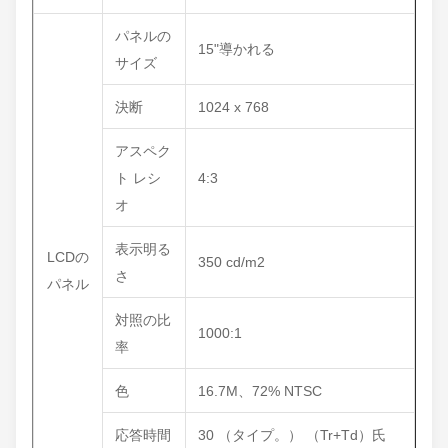
パネルの
15"導かれる
サイズ
決断
1024 x 768
アスペク
ト レシ
4:3
オ
表示明る
LCDの
350 cd/m2
さ
パネル
対照の比
1000:1
率
色
16.7M、72% NTSC
応答時間
30 （タイプ。） （Tr+Td）氏